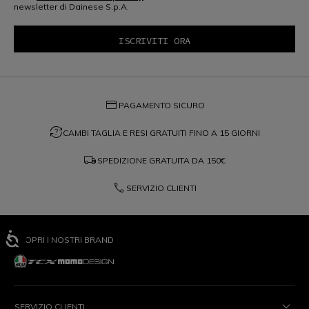
newsletter di Dainese S.p.A.
credit_card
PAGAMENTO SICURO
question_exchange
CAMBI TAGLIA E RESI GRATUITI FINO A 15 GIORNI
local_shipping
SPEDIZIONE GRATUITA DA
150€
phone
SERVIZIO CLIENTI
SCOPRI I NOSTRI BRAND
SERVIZIO CLIENTI