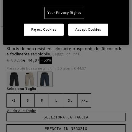
Your Privacy Rights
Reject Cookies
Accept Cookies
HOME
BICI
DONNA
PANTALONI
HG AER - PANTALONCINI BICI DONNA
Shorts da mtb resistenti, elastici e traspiranti, dal fit comodo
e facilmente regolabile.
Leggi di più
€ 89,95
€ 44,97
-50%
Prezzo più basso negli ultimi 30 giorni: € 44,97
selezionato
Seleziona Taglia
XS
S
M
L
XL
XXL
Guida Alle Taglie
SELEZIONA LA TAGLIA
PRENOTA IN NEGOZIO