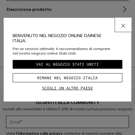
Descrizione prodotto
Composizione e Cura
Spedizione e Resi
BENVENUTO NEL NEGOZIO ONLINE DAINESE
ITALIA.
Assistenza Clienti
Per un servizio ottimale, ti raccomandiamo di comprare
nel nostro negozio online Stati Uniti.
Garanzia
VAI AL NEGOZIO STATI UNITI
RIMANI NEL NEGOZIO ITALIA
SCEGLI UN ALTRO PAESE
ISCRIVITI ALLA COMMUNITY
Iscriviti alla newsletter e ottieni il 10% di sconto sul tuo prossimo acquisto
Vista
l'informativa sulla privacy
confermo di volermi iscrivere alla