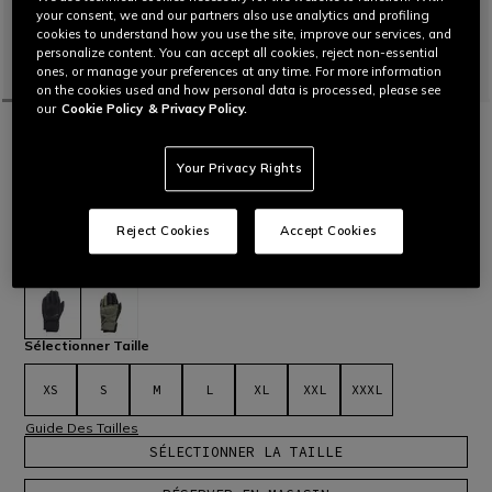
your consent, we and our partners also use analytics and profiling
cookies to understand how you use the site, improve our services, and
personalize content. You can accept all cookies, reject non-essential
ones, or manage your preferences at any time. For more information
on the cookies used and how personal data is processed, please see
our
Cookie Policy
& Privacy Policy.
ACCUEIL
OUTLET
MOTO
GANTS
TRENTO D-DRY THERMAL GLOVES
Your Privacy Rights
Gants d'hiver certifiés avec membrane imperméable D-Dry®
et protections Comf-tek en PU viscoélastique au niveau des
articulations. Modèle idéal pour les trajets de courte/moyenne
Reject Cookies
Accept Cookies
distance.
Lire plus
89,00 €
71,20 €
-20%
sélectionné
Sélectionner Taille
XS
S
M
L
XL
XXL
XXXL
Guide Des Tailles
SÉLECTIONNER LA TAILLE