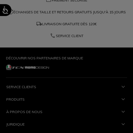
credit_card
PAIEMENT SÉCURISÉ
question_exchange
ÉCHANGES DE TAILLE ET RETOURS GRATUITS JUSQU'À 15 JOURS
local_shipping
LIVRAISON GRATUITE DÈS
120€
phone
SERVICE CLIENT
DÉCOUVRIR NOS PARTENAIRES DE MARQUE
SERVICE CLIENTS
PRODUITS
À PROPOS DE NOUS
JURIDIQUE