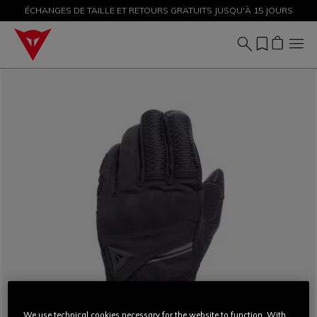
ÉCHANGES DE TAILLE ET RETOURS GRATUITS JUSQU'À 15 JOURS
PROMOTIONS JUSQU'À-50 % – ACHETEZ MAINTENANT
We use technical cookies necessary for the website to function. With