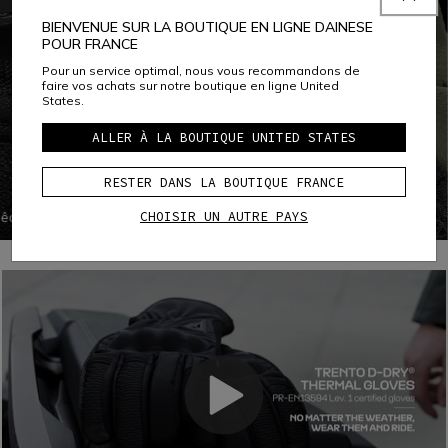
BIENVENUE SUR LA BOUTIQUE EN LIGNE DAINESE
POUR FRANCE
Pour un service optimal, nous vous recommandons de
faire vos achats sur notre boutique en ligne United
States.
ALLER À LA BOUTIQUE UNITED STATES
PERFORMANCE SHOCK
RESTER DANS LA BOUTIQUE FRANCE
COMF-TEK KNUCKLES
CHOISIR UN AUTRE PAYS
mpêche
Comf-Tek Knuckles est une technologie Dainese utilisée
, tout
pour protéger les articulations tout en améliorant le confort
outes
et la liberté de mouvement. Cette technologie consiste en
un assemblage spécial de protection viscoélastique
souple en PU à l'intérieur du tissu des gants, ce qui permet
d’éviter les coutures.