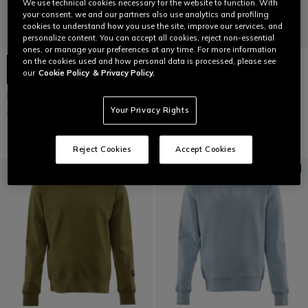
We use technical cookies necessary for the website to function. With
your consent, we and our partners also use analytics and profiling
cookies to understand how you use the site, improve our services, and
personalize content. You can accept all cookies, reject non-essential
ones, or manage your preferences at any time. For more information
on the cookies used and how personal data is processed, please see
our
Cookie Policy
& Privacy Policy.
BONNET EN MAILLE
BONNET EN MAILLE
Your Privacy Rights
45,00 €
45,00 €
Reject Cookies
Accept Cookies