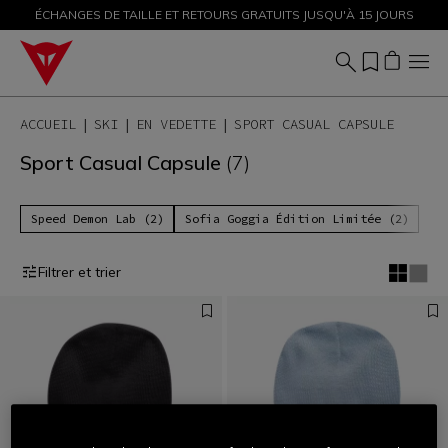
ÉCHANGES DE TAILLE ET RETOURS GRATUITS JUSQU'À 15 JOURS
PROMOTIONS JUSQU'À-50 % – ACHETEZ MAINTENANT
ACCUEIL
SKI
EN VEDETTE
SPORT CASUAL CAPSULE
Sport Casual Capsule
(7)
Speed Demon Lab (2)
Sofia Goggia Édition Limitée (2)
Filtrer et trier