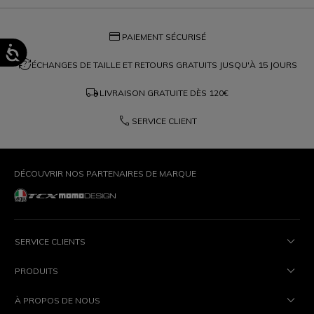
credit_card
PAIEMENT SÉCURISÉ
question_exchange
ÉCHANGES DE TAILLE ET RETOURS GRATUITS JUSQU'À 15 JOURS
local_shipping
LIVRAISON GRATUITE DÈS
120€
phone
SERVICE CLIENT
DÉCOUVRIR NOS PARTENAIRES DE MARQUE
SERVICE CLIENTS
PRODUITS
À PROPOS DE NOUS