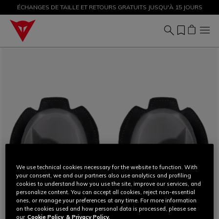
ÉCHANGES DE TAILLE ET RETOURS GRATUITS JUSQU'À 15 JOURS
PROMOTIONS JUSQU'À-50 % – ACHETEZ MAINTENANT
We use technical cookies necessary for the website to function. With
your consent, we and our partners also use analytics and profiling
cookies to understand how you use the site, improve our services, and
personalize content. You can accept all cookies, reject non-essential
ones, or manage your preferences at any time. For more information
on the cookies used and how personal data is processed, please see
our
Cookie Policy
& Privacy Policy.