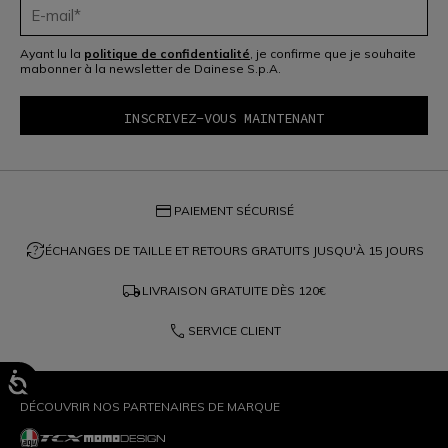
Ayant lu la
politique de confidentialité
, je confirme que je souhaite
mabonner à la newsletter de Dainese S.p.A.
credit_card
PAIEMENT SÉCURISÉ
question_exchange
ÉCHANGES DE TAILLE ET RETOURS GRATUITS JUSQU'À 15 JOURS
local_shipping
LIVRAISON GRATUITE DÈS
120€
phone
SERVICE CLIENT
DÉCOUVRIR NOS PARTENAIRES DE MARQUE