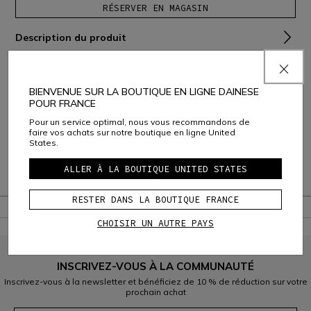
RÉSERVER EN MAGASIN
Description du produit
Composition et Entretien
BIENVENUE SUR LA BOUTIQUE EN LIGNE DAINESE
Qualités ou caractéristiques environnementales
POUR FRANCE
Livraison et Retours
Pour un service optimal, nous vous recommandons de
faire vos achats sur notre boutique en ligne United
States.
Service Client
ALLER À LA BOUTIQUE UNITED STATES
Garantie
RESTER DANS LA BOUTIQUE FRANCE
CHOISIR UN AUTRE PAYS
INSCRIVEZ-VOUS À LA COMMUNAUTÉ
Inscrivez-vous à la newsletter et bénéficiez de 10 % de réduction sur votre
prochain achat