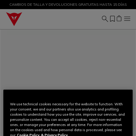
CAMBIOS DE TALLA Y DEVOLUCIONES GRATUITAS HASTA 15 DÍAS
DESCUENTOS DE HASTA EL 50 % – ¡COMPRA AHORA
We use technical cookies necessary for the website to function. With
your consent, we and our partners also use analytics and profiling
cookies to understand how you use the site, improve our services, and
personalize content. You can accept all cookies, reject non-essential
ones, or manage your preferences at any time. For more information
on the cookies used and how personal data is processed, please see
our
Cookie Policy
& Privacy Policy.