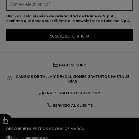
Una vez leído el
aviso de privacidad de Dainese S.p.A.
,
confirmo que deseo suscribirme a la newsletter de Dainese S.p.A.
credit_card
PAGO SEGURO
CAMBIOS DE TALLA Y DEVOLUCIONES GRATUITOS HASTA 15
question_exchange
DÍAS
local_shipping
ENVÍO GRATUITO SOBRE
120€
phone
SERVICIO AL CLIENTE
DESCUBRE NUESTROS SOCIOS DE MARCA