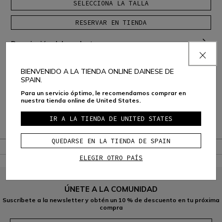
SELECCIONA LA TALLA
RESERVAR EN TIENDA
Descripción del producto
Composición y Cuidado
BIENVENIDO A LA TIENDA ONLINE DAINESE DE
SPAIN.
Envío y Devoluciones
Para un servicio óptimo, le recomendamos comprar en
nuestra tienda online de United States.
Consumer Care
IR A LA TIENDA DE UNITED STATES
Garantía
QUEDARSE EN LA TIENDA DE SPAIN
ELEGIR OTRO PAÍS
ÚNETE A LA COMUNIDAD
Suscríbete a la newsletter y obtén un 10 % de descuento en tu próxima
compra