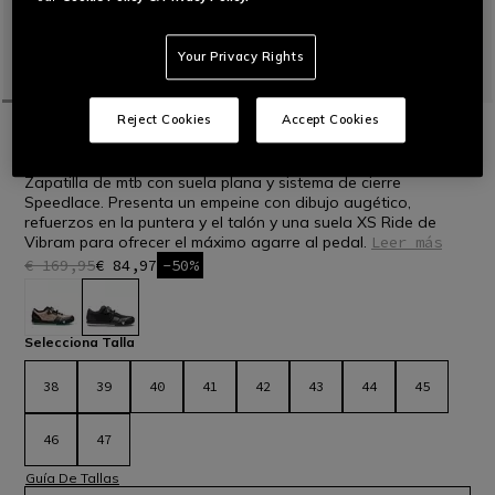
Your Privacy Rights
Reject Cookies
Accept Cookies
INICIO
BICI
HOMBRE
ZAPATOS
HG ACTO PRO - ZAPATOS DE BICI
Zapatilla de mtb con suela plana y sistema de cierre
Speedlace. Presenta un empeine con dibujo augético,
refuerzos en la puntera y el talón y una suela XS Ride de
Vibram para ofrecer el máximo agarre al pedal.
Leer más
€ 169,95
€ 84,97
-50%
seleccionado
Selecciona Talla
38
39
40
41
42
43
44
45
46
47
Guía De Tallas