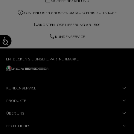
credit_card
SICHERE BEZAHLUNG
question_exchange
KOSTENLOSER GRÖSSENUMTAUSCH BIS ZU 15 TAGE
local_shipping
KOSTENLOSE LIEFERUNG AB
150€
phone
KUNDENSERVICE
ENTDECKEN SIE UNSERE PARTNERMARKE
KUNDENSERVICE
PRODUKTE
ÜBER UNS
RECHTLICHES