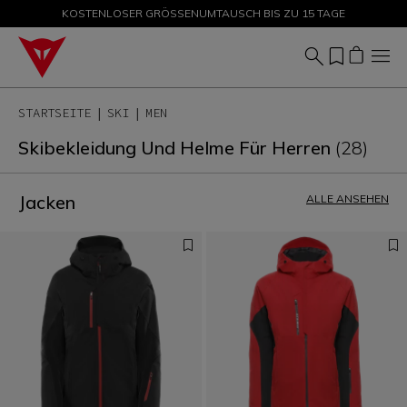
KOSTENLOSER GRÖSSENUMTAUSCH BIS ZU 15 TAGE
SALE BIS ZU -50 % – JETZT SHOPPEN
STARTSEITE
SKI
MEN
Skibekleidung Und Helme Für Herren
(28)
Jacken
ALLE ANSEHEN