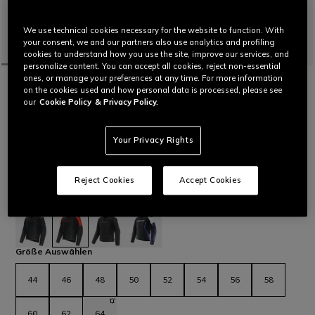
We use technical cookies necessary for the website to function. With
your consent, we and our partners also use analytics and profiling
cookies to understand how you use the site, improve our services, and
personalize content. You can accept all cookies, reject non-essential
ones, or manage your preferences at any time. For more information
STARTSEITE
MOTORRAD
MEN
JACKEN
LEDER
on the cookies used and how personal data is processed, please see
PERSONALISIERBAR
our
Cookie Policy
& Privacy Policy.
RACING 5 - HERREN MOTORRADJACKE
AUS LEDER
Motorradlederjacke mit sportlicher und bequemer Passform,
Your Privacy Rights
Slidern aus Aluminium an den Schultern, elastischen
Ledereinsätzen und Lufteinlässen für maximalen thermischen
Komfort. Die jüngste Weiterentwicklung der Sportjacke von
Reject Cookies
Accept Cookies
Dainese.
Mehr lesen
569,00 €
ausgewählt
Größe Auswählen
44
46
48
50
52
54
56
58
60
62
64