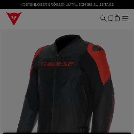
KOSTENLOSER GRÖSSENUMTAUSCH BIS ZU 15 TAGE
SALE BIS ZU -50 % – JETZT SHOPPEN