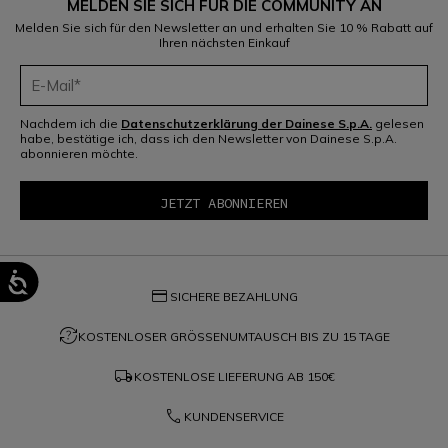
MELDEN SIE SICH FÜR DIE COMMUNITY AN
Melden Sie sich für den Newsletter an und erhalten Sie 10 % Rabatt auf
Ihren nächsten Einkauf
Nachdem ich die
Datenschutzerklärung der Dainese S.p.A.
gelesen
habe, bestätige ich, dass ich den Newsletter von Dainese S.p.A.
abonnieren möchte.
credit_card
SICHERE BEZAHLUNG
question_exchange
KOSTENLOSER GRÖSSENUMTAUSCH BIS ZU 15 TAGE
local_shipping
KOSTENLOSE LIEFERUNG AB
150€
phone
KUNDENSERVICE