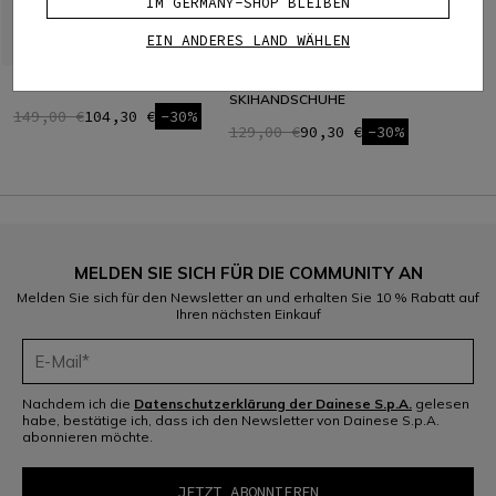
IM GERMANY-SHOP BLEIBEN
EIN ANDERES LAND WÄHLEN
NUCLEO SKIHELME
HP SPORT
SKIHANDSCHUHE
149,00 €
104,30 €
-30%
129,00 €
90,30 €
-30%
MELDEN SIE SICH FÜR DIE COMMUNITY AN
Melden Sie sich für den Newsletter an und erhalten Sie 10 % Rabatt auf
Ihren nächsten Einkauf
Nachdem ich die
Datenschutzerklärung der Dainese S.p.A.
gelesen
habe, bestätige ich, dass ich den Newsletter von Dainese S.p.A.
abonnieren möchte.