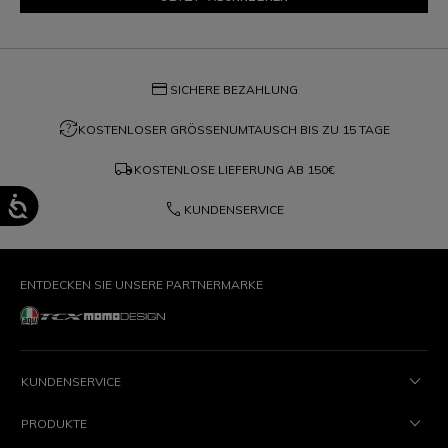
credit_card
SICHERE BEZAHLUNG
question_exchange
KOSTENLOSER GRÖSSENUMTAUSCH BIS ZU 15 TAGE
local_shipping
KOSTENLOSE LIEFERUNG AB
150€
phone
KUNDENSERVICE
ENTDECKEN SIE UNSERE PARTNERMARKE
KUNDENSERVICE
PRODUKTE