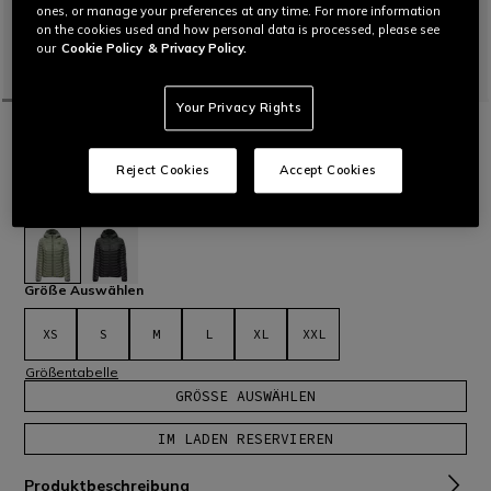
ones, or manage your preferences at any time. For more information
on the cookies used and how personal data is processed, please see
our
Cookie Policy
& Privacy Policy.
Your Privacy Rights
STARTSEITE
OUTLET
SKI
JACKEN
LEICHTE SKIDAUNENJACKE FÜR DAMEN
Reject Cookies
Accept Cookies
149,00 €
104,30 €
-30%
Niedrigster Preis der letzten 30 Tage: 104,30 €
ausgewählt
Größe Auswählen
XS
S
M
L
XL
XXL
Größentabelle
GRÖSSE AUSWÄHLEN
IM LADEN RESERVIEREN
Produktbeschreibung