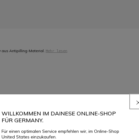
aus Antipilling-Material.
Mehr lesen
GRÖSSE AUSWÄHLEN
WILLKOMMEN IM DAINESE ONLINE-SHOP
FÜR GERMANY.
IM LADEN RESERVIEREN
Für einen optimalen Service empfehlen wir, im Online-Shop
United States einzukaufen.