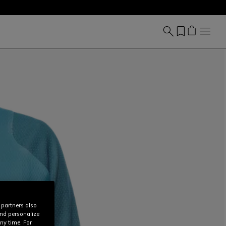
 partners also
and personalize
ny time. For