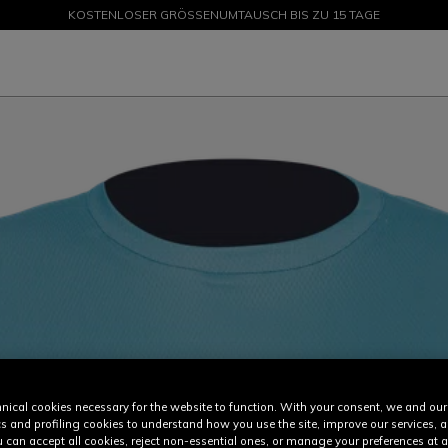
KOSTENLOSER GRÖSSENUMTAUSCH BIS ZU 15 TAGE
SALE BIS ZU -50 % – JETZT SHOPPEN
nical cookies necessary for the website to function. With your consent, we and our
cs and profiling cookies to understand how you use the site, improve our services, 
u can accept all cookies, reject non-essential ones, or manage your preferences at a