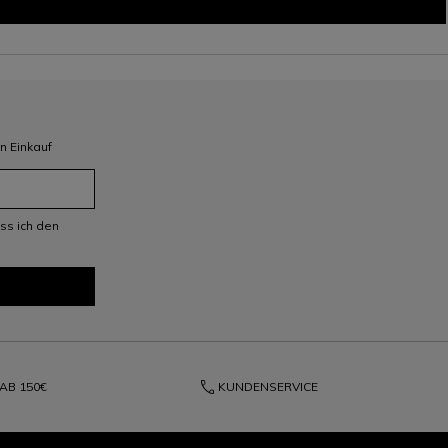
n Einkauf
ss ich den
phone
 AB
150€
KUNDENSERVICE