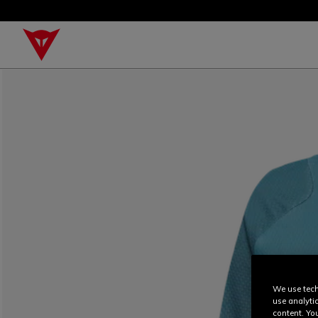
We use tech
use analyti
content. Yo