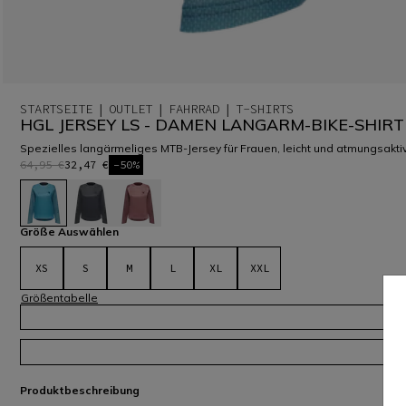
STARTSEITE
OUTLET
FAHRRAD
T-SHIRTS
HGL JERSEY LS - DAMEN LANGARM-BIKE-SHIRT
Spezielles langärmeliges MTB-Jersey für Frauen, leicht und atmungsaktiv 
64,95 €
32,47 €
-50%
ausgewählt
Größe Auswählen
XS
S
M
L
XL
XXL
Größentabelle
Produktbeschreibung