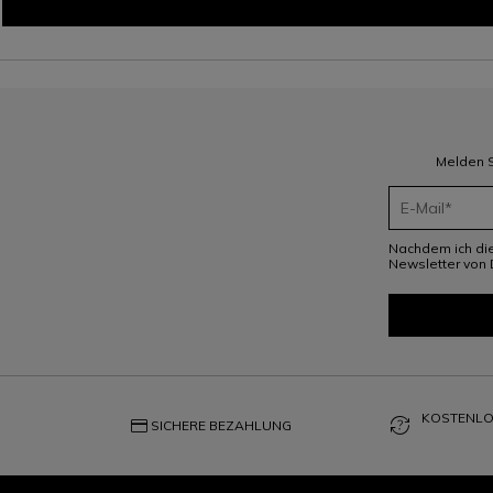
Melden S
Nachdem ich di
Newsletter von 
KOSTENLO
credit_card
question_exchange
SICHERE BEZAHLUNG